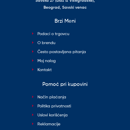
Savska 27 (ulaz iz Višegradske),
Beograd, Savski venac
Brzi Meni
Podaci o trgovcu
O brendu
Često postavljana pitanja
Moj nalog
Kontakt
Pomoć pri kupovini
Način plaćanja
Politika privatnosti
Uslovi korišćenja
Reklamacije