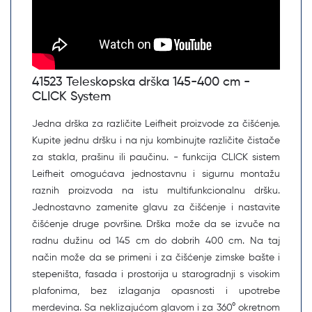
41523 Teleskopska drška 145-400 cm -
CLICK System
Jedna drška za različite Leifheit proizvode za čišćenje.
Kupite jednu dršku i na nju kombinujte različite čistače
za stakla, prašinu ili paučinu. - funkcija CLICK sistem
Leifheit omogućava jednostavnu i sigurnu montažu
raznih proizvoda na istu multifunkcionalnu dršku.
Jednostavno zamenite glavu za čišćenje i nastavite
čišćenje druge površine. Drška može da se izvuče na
radnu dužinu od 145 cm do dobrih 400 cm. Na taj
način može da se primeni i za čišćenje zimske bašte i
stepeništa, fasada i prostorija u starogradnji s visokim
plafonima, bez izlaganja opasnosti i upotrebe
merdevina. Sa neklizajućom glavom i za 360° okretnom