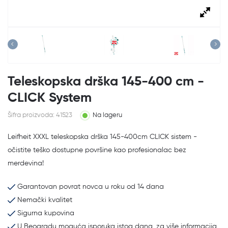
Teleskopska drška 145-400 cm -
CLICK System
Šifra proizvoda: 41523
Na lageru
Leifheit XXXL teleskopska drška 145-400cm CLICK sistem -
očistite teško dostupne površine kao profesionalac bez
merdevina!
Garantovan povrat novca u roku od 14 dana
Nemački kvalitet
Sigurna kupovina
U Beogradu moguća isporuka istog dana, za više informacija