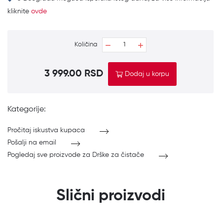
kliknite
ovde
Količina
3 999.00 RSD
Dodaj u korpu
Kategorije:
Pročitaj iskustva kupaca
Pošalji na email
Pogledaj sve proizvode za Drške za čistače
Slični proizvodi