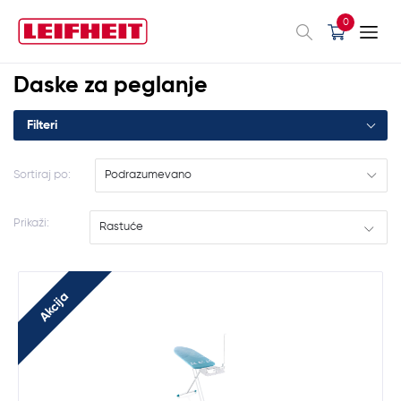
0
Daske za peglanje
Filteri
Sortiraj po:
Podrazumevano
Prikaži:
Rastuće
Akcija