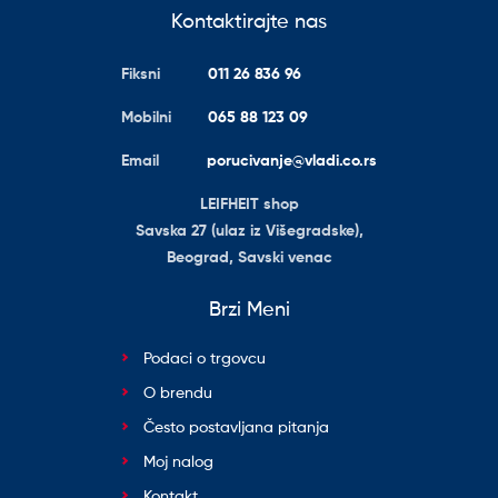
Kontaktirajte nas
Fiksni
011 26 836 96
Mobilni
065 88 123 09
Email
porucivanje@vladi.co.rs
LEIFHEIT shop
Savska 27 (ulaz iz Višegradske),
Beograd, Savski venac
Brzi Meni
Podaci o trgovcu
O brendu
Često postavljana pitanja
Moj nalog
Kontakt