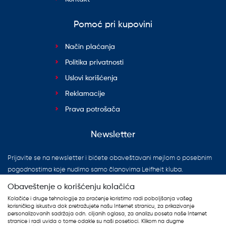
Pomoć pri kupovini
Način plaćanja
Politika privatnosti
Uslovi korišćenja
Reklamacije
Prava potrošača
Newsletter
Prijavite se na newsletter i bićete obaveštavani mejlom o posebnim
pogodnostima koje nudimo samo članovima Leifheit kluba.
Obaveštenje o korišćenju kolačića
Kolačiće i druge tehnologije za praćenje koristimo radi poboljšanja vašeg
korisničkog iskustva dok pretražujete našu Internet stranicu, za prikazivanje
personalizovanih sadržaja odn. ciljanih oglasa, za analizu poseta naše Internet
stranice i radi uvida o tome odakle su naši posetioci. Klikom na dugme