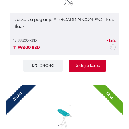
Daska za peglanje AIRBOARD M COMPACT Plus
Black
-15%
13 999.00 RSD
11 999.00 RSD
Brzi pregled
Dodaj u korpu
Akcija
Novo