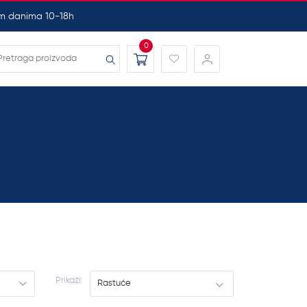
nim danima 10-18h
0
Prikaži:
Rastuće