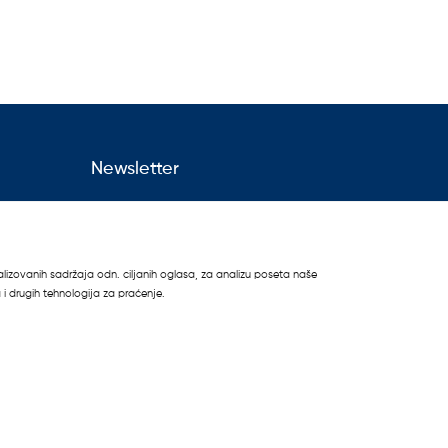
Newsletter
Prijavite se na newsletter i bićete
obaveštavani mejlom o posebnim
pogodnostima koje nudimo samo
nalizovanih sadržaja odn. ciljanih oglasa, za analizu poseta naše
članovima Leifheit kluba.
i drugih tehnologija za praćenje.
Prijavi se