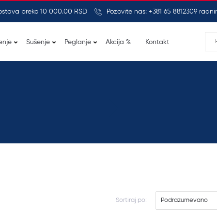
ostava preko 10 000.00 RSD
Pozovite nas: +381 65 8812309 rad
enje
Sušenje
Peglanje
Akcija %
Kontakt
Sortiraj po:
Podrazumevano