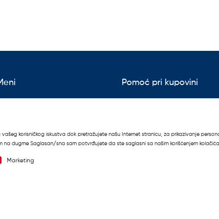
Meni
Pomoć pri kupovini
aci o trgovcu
Način plaćanja
brendu
Politika privatnosti
to postavljana pitanja
Uslovi korišćenja
 vašeg korisničkog iskustva dok pretražujete našu Internet stranicu, za prikazivanje perso
likom na dugme Saglasan/sna sam potvrđujete da ste saglasni sa našim korišćenjem kolačića 
 nalog
Reklamacije
Marketing
takt
Prava potrošača