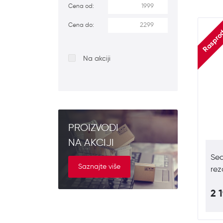
Cena od:
Raspro
Cena do:
Na akciji
PROIZVODI
NA AKCIJI
Sec
Saznajte više
rez
2 