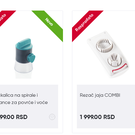
dato
Rasprodato
Novo
kalica na spirale i
Rezač jaja COMBI
ance za povrće i voće
199.00 RSD
1 999.00 RSD