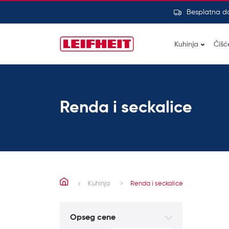
Besplatna d
Kuhinja
Čišć
Renda i seckalice
Kuhinja
Renda i seckalice
Opseg cene