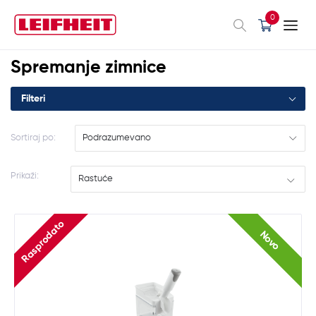
0
Spremanje zimnice
Filteri
Sortiraj po:
Podrazumevano
Prikaži:
Rastuće
Rasprodato
Novo