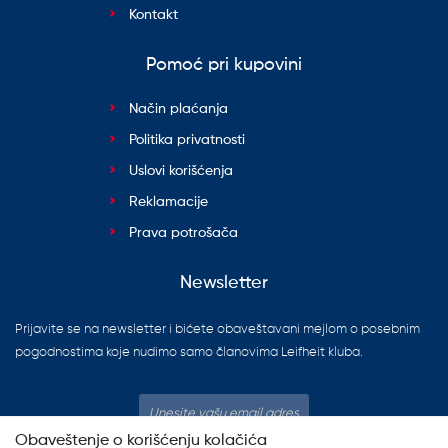
Kontakt
Pomoć pri kupovini
Način plaćanja
Politika privatnosti
Uslovi korišćenja
Reklamacije
Prava potrošača
Newsletter
Prijavite se na newsletter i bićete obaveštavani mejlom o posebnim
pogodnostima koje nudimo samo članovima Leifheit kluba.
Obaveštenje o korišćenju kolačića