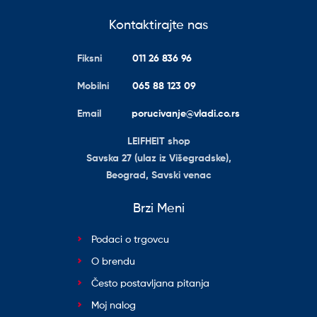
Kontaktirajte nas
Fiksni
011 26 836 96
Mobilni
065 88 123 09
Email
porucivanje@vladi.co.rs
LEIFHEIT shop
Savska 27 (ulaz iz Višegradske),
Beograd, Savski venac
Brzi Meni
Podaci o trgovcu
O brendu
Često postavljana pitanja
Moj nalog