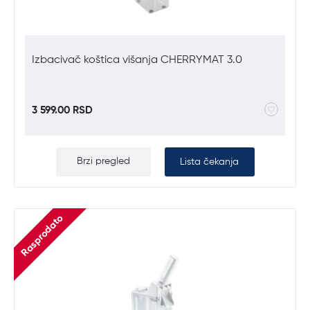
Izbacivač koštica višanja CHERRYMAT 3.0
3 599.00 RSD
Brzi pregled
Lista čekanja
Rasprodato