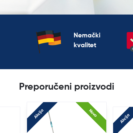
Nemački
kvalitet
Preporučeni proizvodi
Akcija
Novo
Akcija