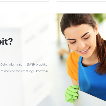
it?
 čelik, aluminijum, BASF plastiku,
jim mašinama uz strogu kontrolu