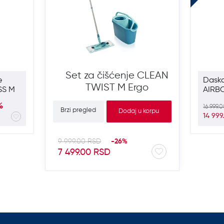
Set za čišćenje CLEAN
e
Daska
TWIST M Ergo
SS M
AIRB
SOLI
%
16 999.
Brzi pregled
Dodaj u korpu
14 99
9 999.00 RSD
-26%
7 499.00 RSD