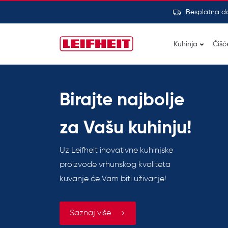
Besplatna d
Kuhinja
Čišć
Birajte najbolje
za Vašu kuhinju!
Uz Leifheit inovativne kuhinjske
proizvode vrhunskog kvaliteta
kuvanje će Vam biti uživanje!
Saznaj više