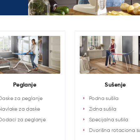
Peglanje
Sušenje
Daske za peglanje
Podna sušila
Navlake za daske
Zidna sušila
Dodaci za peglanje
Specijalna sušila
Dvorišna rotaciona su