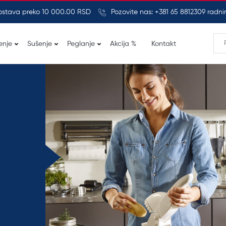
ostava preko 10 000.00 RSD
Pozovite nas: +381 65 8812309 rad
enje
Sušenje
Peglanje
Akcija %
Kontakt