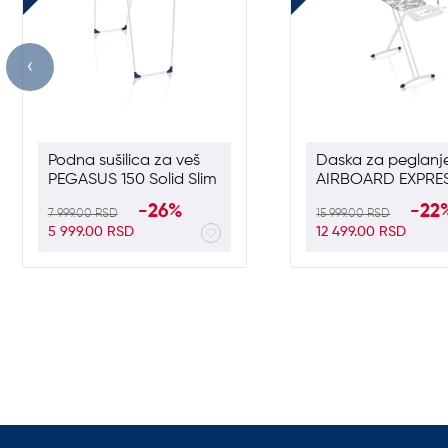
‹
Podna sušilica za veš
Daska za peglanj
PEGASUS 150 Solid Slim
AIRBOARD EXPRE
SOLID
-26%
-22
7 999.00 RSD
15 999.00 RSD
5 999.00 RSD
12 499.00 RSD