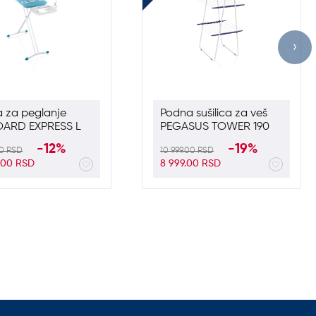
›
 za peglanje
Podna sušilica za veš
OARD EXPRESS L
PEGASUS TOWER 190
D
-12%
-19%
00 RSD
10 999.00 RSD
9.00 RSD
8 999.00 RSD