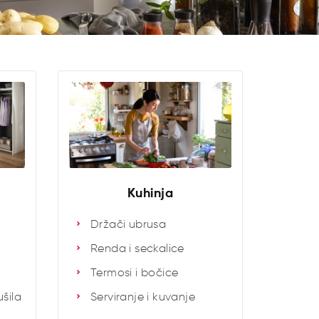
Kuhinja
Držači ubrusa
Renda i seckalice
Termosi i bočice
šila
Serviranje i kuvanje