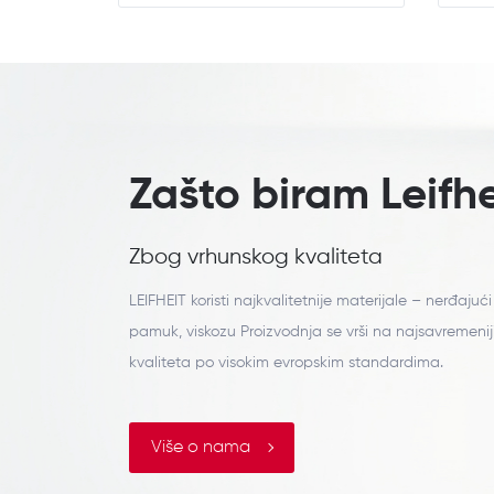
Zašto biram Leifhe
Zbog vrhunskog kvaliteta
LEIFHEIT koristi najkvalitetnije materijale – nerđajući
pamuk, viskozu Proizvodnja se vrši na najsavremeni
kvaliteta po visokim evropskim standardima.
Više o nama