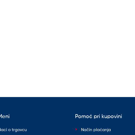
Meni
Pomoć pri kupovini
aci o trgovcu
Način plaćanja