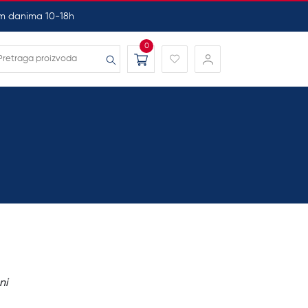
nim danima 10-18h
0
ni