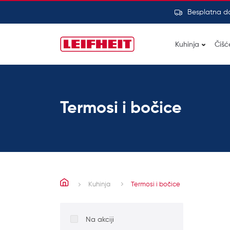
Besplatna d
Kuhinja
Čišć
Termosi i bočice
Kuhinja
Termosi i bočice
Na akciji