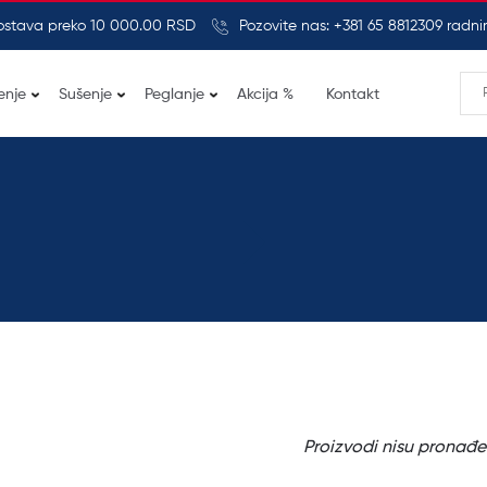
ostava preko 10 000.00 RSD
Pozovite nas: +381 65 8812309 rad
enje
Sušenje
Peglanje
Akcija %
Kontakt
Proizvodi nisu pronađe