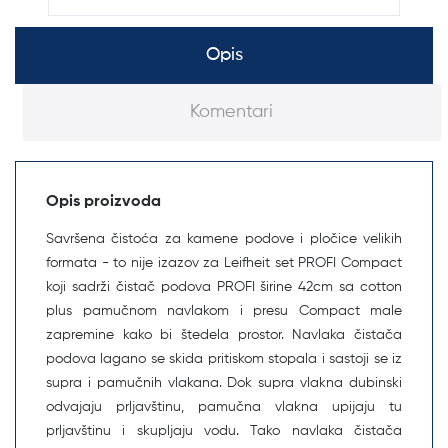
Opis
Komentari
Opis proizvoda
Savršena čistoća za kamene podove i pločice velikih
formata - to nije izazov za Leifheit set PROFI Compact
koji sadrži čistač podova PROFI širine 42cm sa cotton
plus pamučnom navlakom i presu Compact male
zapremine kako bi štedela prostor. Navlaka čistača
podova lagano se skida pritiskom stopala i sastoji se iz
supra i pamučnih vlakana. Dok supra vlakna dubinski
odvajaju prljavštinu, pamučna vlakna upijaju tu
prljavštinu i skupljaju vodu. Tako navlaka čistača