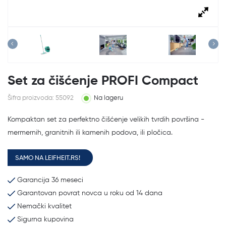
Set za čišćenje PROFI Compact
Šifra proizvoda: 55092
Na lageru
Kompaktan set za perfektno čišćenje velikih tvrdih površina -
mermernih, granitnih ili kamenih podova, ili pločica.
SAMO NA LEIFHEIT.RS!
Garancija 36 meseci
Garantovan povrat novca u roku od 14 dana
Nemački kvalitet
Sigurna kupovina