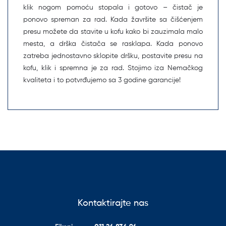
klik nogom pomoću stopala i gotovo – čistač je
ponovo spreman za rad. Kada žavršite sa čišćenjem
presu možete da stavite u kofu kako bi zauzimala malo
mesta, a drška čistača se rasklapa. Kada ponovo
zatreba jednostavno sklopite dršku, postavite presu na
kofu, klik i spremna je za rad. Stojimo iza Nemačkog
kvaliteta i to potvrđujemo sa 3 godine garancije!
Kontaktirajte nas