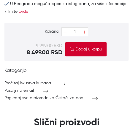
U Beogradu moguća isporuka istog dana, za više informacija
kliknite
ovde
Količina
9 999.00 RSD
Dodaj u korpu
8 499.00 RSD
Kategorije:
Pročitaj iskustva kupaca
Pošalji na email
Pogledaj sve proizvode za Čistači za pod
Slični proizvodi