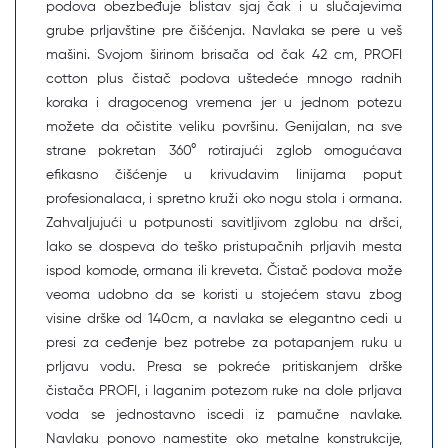
podova obezbeđuje blistav sjaj čak i u slučajevima
grube prljavštine pre čišćenja. Navlaka se pere u veš
mašini. Svojom širinom brisača od čak 42 cm, PROFI
cotton plus čistač podova uštedeće mnogo radnih
koraka i dragocenog vremena jer u jednom potezu
možete da očistite veliku površinu. Genijalan, na sve
strane pokretan 360° rotirajući zglob omogućava
efikasno čišćenje u krivudavim linijama poput
profesionalaca, i spretno kruži oko nogu stola i ormana.
Zahvaljujući u potpunosti savitljivom zglobu na dršci,
lako se dospeva do teško pristupačnih prljavih mesta
ispod komode, ormana ili kreveta. Čistač podova može
veoma udobno da se koristi u stojećem stavu zbog
visine drške od 140cm, a navlaka se elegantno cedi u
presi za ceđenje bez potrebe za potapanjem ruku u
prljavu vodu. Presa se pokreće pritiskanjem drške
čistača PROFI, i laganim potezom ruke na dole prljava
voda se jednostavno iscedi iz pamučne navlake.
Navlaku ponovo namestite oko metalne konstrukcije,