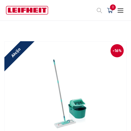
0
Akcija
-16%