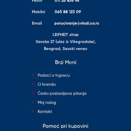
Fiksni
011 26 836 96
Mobilni
065 88 123 09
Email
porucivanje@vladi.co.rs
LEIFHEIT shop
Savska 27 (ulaz iz Višegradske),
Beograd, Savski venac
Brzi Meni
Podaci o trgovcu
O brendu
Često postavljana pitanja
Moj nalog
Kontakt
Pomoć pri kupovini